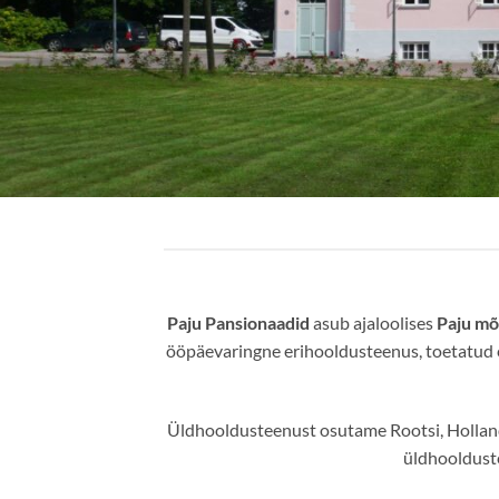
Paju Pansionaadid
asub ajaloolises
Paju mõ
ööpäevaringne erihooldusteenus, toetatud e
Üldhooldusteenust osutame Rootsi, Holland
üldhooldust