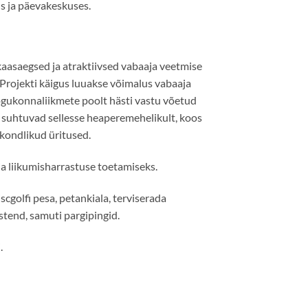
s ja päevakeskuses.
aasaegsed ja atraktiivsed vabaaja veetmise
 Projekti käigus luuakse võimalus vabaaja
ogukonnaliikmete poolt hästi vastu võetud
d suhtuvad sellesse heaperemehelikult, koos
kondlikud üritused.
ja liikumisharrastuse toetamiseks.
cgolfi pesa, petankiala, terviserada
stend, samuti pargipingid.
.