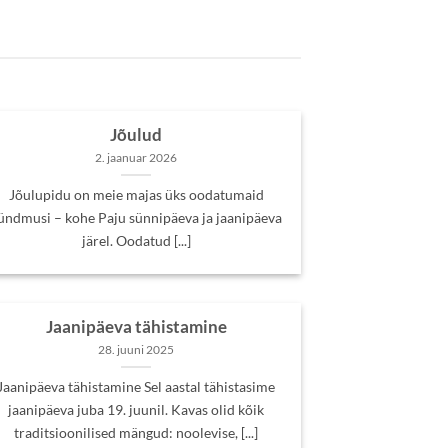
Jõulud
2. jaanuar 2026
Jõulupidu on meie majas üks oodatumaid
ündmusi – kohe Paju sünnipäeva ja jaanipäeva
järel. Oodatud [...]
Jaanipäeva tähistamine
28. juuni 2025
Jaanipäeva tähistamine Sel aastal tähistasime
jaanipäeva juba 19. juunil. Kavas olid kõik
traditsioonilised mängud: noolevise, [...]