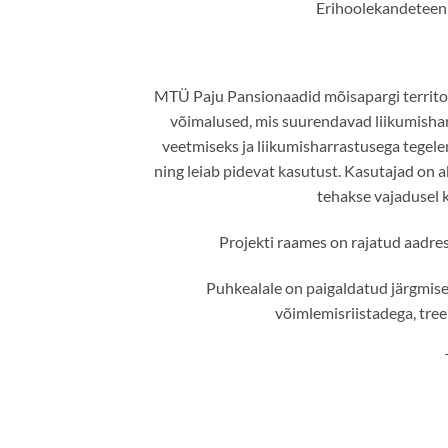
Erihoolekandeteenu
MTÜ Paju Pansionaadid mõisapargi territoo
võimalused, mis suurendavad liikumisharr
veetmiseks ja liikumisharrastusega tegel
ning leiab pidevat kasutust. Kasutajad on 
tehakse vajadusel 
Projekti raames on rajatud aadres
Puhkealale on paigaldatud järgmised
võimlemisriistadega, tree