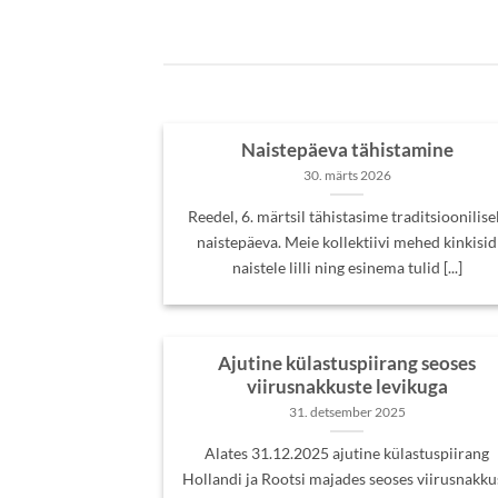
Naistepäeva tähistamine
30. märts 2026
Reedel, 6. märtsil tähistasime traditsioonilise
naistepäeva. Meie kollektiivi mehed kinkisid
naistele lilli ning esinema tulid [...]
Ajutine külastuspiirang seoses
viirusnakkuste levikuga
31. detsember 2025
Alates 31.12.2025 ajutine külastuspiirang
Hollandi ja Rootsi majades seoses viirusnakku