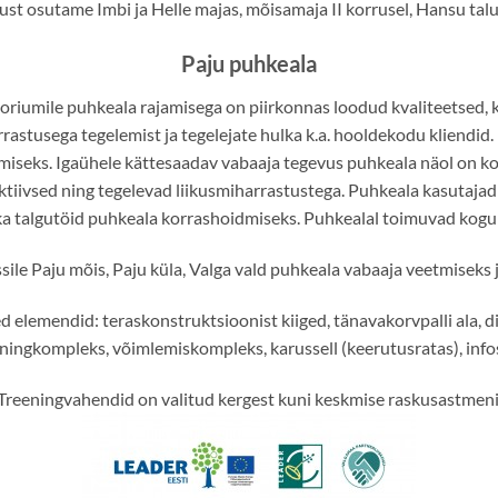
st osutame Imbi ja Helle majas, mõisamaja II korrusel, Hansu talu
Paju puhkeala
riumile puhkeala rajamisega on piirkonnas loodud kvaliteetsed, k
astusega tegelemist ja tegelejate hulka k.a. hooldekodu kliendid.
emiseks. Igaühele kättesaadav vabaaja tegevus puhkeala näol on k
aktiivsed ning tegelevad liikusmiharrastustega. Puhkeala kasutaja
ka talgutöid puhkeala korrashoidmiseks. Puhkealal toimuvad kogu
sile Paju mõis, Paju küla, Valga vald puhkeala vabaaja veetmiseks 
 elemendid: teraskonstruktsioonist kiiged, tänavakorvpalli ala, dis
ningkompleks, võimlemiskompleks, karussell (keerutusratas), info
Treeningvahendid on valitud kergest kuni keskmise raskusastmeni