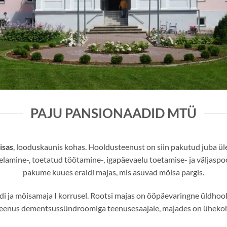
PAJU PANSIONAADID MTÜ
isas
, looduskaunis kohas. Hooldusteenust on siin pakutud juba ül
lamine-, toetatud töötamine-, igapäevaelu toetamise- ja väljasp
pakume kuues eraldi majas, mis asuvad mõisa pargis.
i ja mõisamaja I korrusel. Rootsi majas on ööpäevaringne üldhoo
eenus dementsussündroomiga teenusesaajale, majades on ühekoh