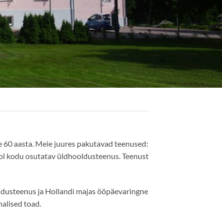
e 60 aasta. Meie juures pakutavad teenused:
ool kodu osutatav üldhooldusteenus. Teenust
ldusteenus ja Hollandi majas ööpäevaringne
alised toad.