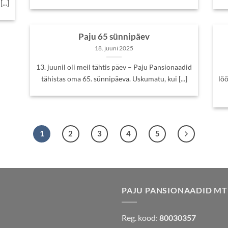
...]
Paju 65 sünnipäev
18. juuni 2025
13. juunil oli meil tähtis päev – Paju Pansionaadid
tähistas oma 65. sünnipäeva. Uskumatu, kui [...]
lõõ
1
2
3
4
5
PAJU PANSIONAADID M
Reg. kood:
80030357