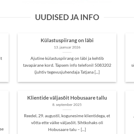
UUDISED JA INFO
Külastuspiirang on läbi
13. jaanuar 2026
lt
Ajutine külastuspiirang on läbi ja kehtib
tavapärane kord. Täpsem info telefonil 5083202
s
(juhtiv tegevusjuhendaja Tatjana [...]
Klientide väljasõit Hobusaare tallu
8. september 2025
Reedel, 29. augustil, kogunesime klientidega, et
võtta ette väike väljasõit. Sihtkohaks oli
se
Hobusaare talu – [...]