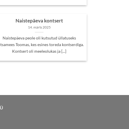
Naistepäeva kontsert
14. märts 2025
Naistepäeva peole oli kutsutud üllatuseks
tsamees Toomas, kes esines toreda kontserdiga.
Kontsert oli meeleolukas ja [...]
TÜ