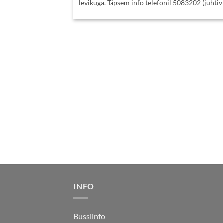
levikuga. Täpsem info telefonil 5083202 (juhtiv [
INFO
Bussiinfo